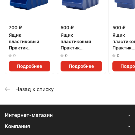
700 ₽
500 ₽
500 ₽
Ящик
Ящик
Ящик
пластиковый
пластиковый
пластико
Практик
Практик
Практик
(500x230x150мм)
(400x230x150мм)
(400x185
0
0
0
Подробнее
Подробнее
Подро
Назад к списку
Интернет-магазин
Компания