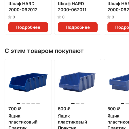
Шкаф HARD
Шкаф HARD
Шкаф HA
2000-062012
2000-062011
2000-06
0
0
0
Подробнее
Подробнее
Подро
С этим товаром покупают
700 ₽
500 ₽
500 ₽
Ящик
Ящик
Ящик
пластиковый
пластиковый
пластико
Практик
Практик
Практик