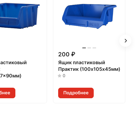
200 ₽
ластиковый
Ящик пластиковый
к
Практик (100х105х45мм)
57x90мм)
0
бнее
Подробнее