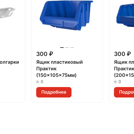
300 ₽
300 ₽
олгарки
Ящик пластиковый
Ящик п
Практик
Практи
(150x105x75мм)
(200x1
0
0
Подробнее
Подро