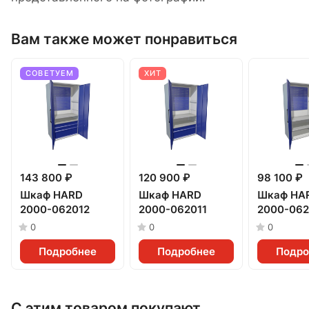
Вам также может понравиться
СОВЕТУЕМ
ХИТ
143 800 ₽
120 900 ₽
98 100 ₽
Шкаф HARD
Шкаф HARD
Шкаф HA
2000-062012
2000-062011
2000-06
0
0
0
Подробнее
Подробнее
Подро
С этим товаром покупают