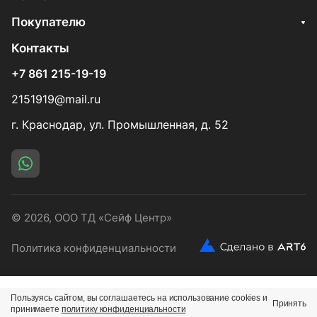
Покупателю
Контакты
+7 861 215-19-19
2151919@mail.ru
г. Краснодар, ул. Промышленная, д. 52
© 2026, ООО ТД «Сейф Центр»
Политика конфиденциальности
Пользуясь сайтом, вы соглашаетесь на использование cookies и
Принять
Главная
Каталог
Корзина
Избранные
Кабинет
принимаете
политику конфиденциальности