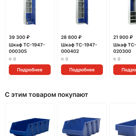
39 300 ₽
28 800 ₽
21 900 ₽
Шкаф TC-1947-
Шкаф TC-1947-
Шкаф TC-
000305
000402
020300
0
0
0
Подробнее
Подробнее
Подро
С этим товаром покупают