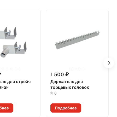
₽
1 500 ₽
ль для стрейч
Держатель для
HFSF
торцевых головок
0
бнее
Подробнее