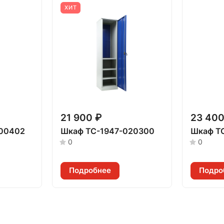
ХИТ
21 900 ₽
23 400
000402
Шкаф TC-1947-020300
Шкаф T
0
0
Подробнее
Подро