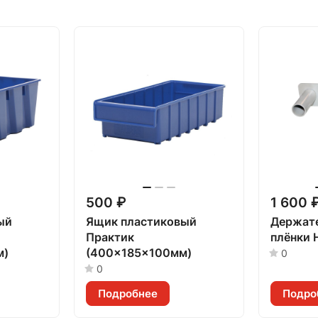
500 ₽
1 600 
ый
Ящик пластиковый
Держате
Практик
плёнки 
м)
(400x185x100мм)
0
0
Подробнее
Подро