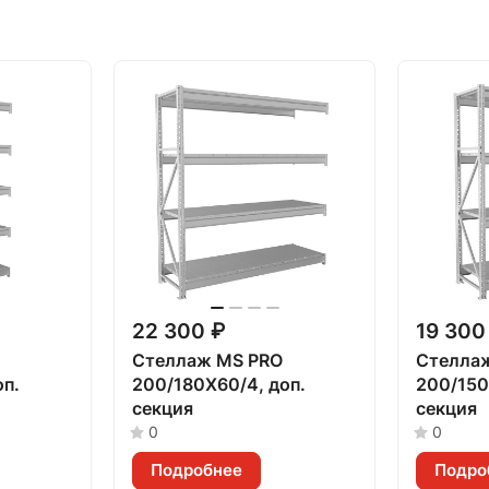
22 300 ₽
19 300
Стеллаж MS PRO
Стелла
оп.
200/180X60/4, доп.
200/150
секция
секция
0
0
Подробнее
Подро