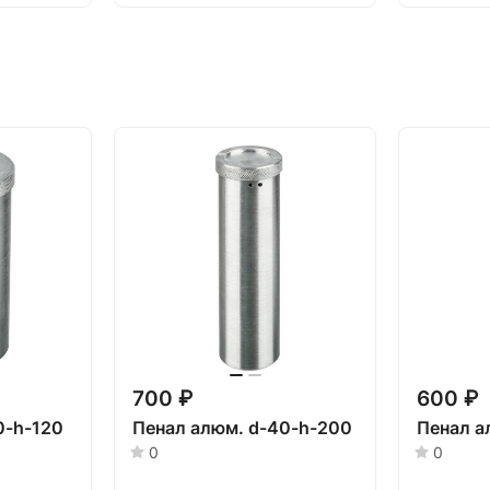
700 ₽
600 ₽
0-h-120
Пенал алюм. d-40-h-200
Пенал а
0
0