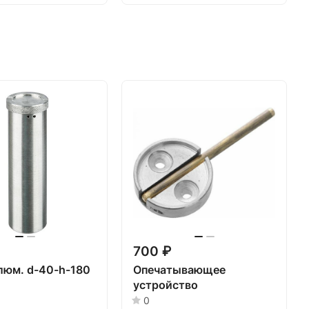
700 ₽
люм. d-40-h-180
Опечатывающее
устройство
0