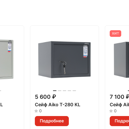
ХИТ
5 600 ₽
7 100 
KL
Сейф Aiko Т-280 КL
Сейф Ai
0
0
Подробнее
Подро