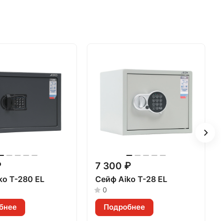
₽
7 300 ₽
ko Т-280 EL
Сейф Aiko Т-28 EL
0
бнее
Подробнее