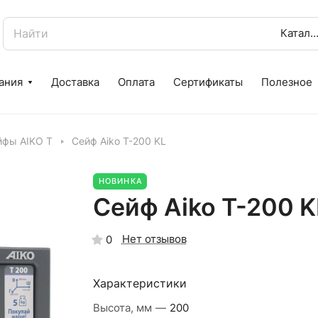
Катало
ания
Доставка
Оплата
Сертификаты
Полезное
йфы AIKO Т
Сейф Aiko Т-200 KL
НОВИНКА
Сейф Aiko Т-200 K
Нет отзывов
0
Характеристики
Высота, мм
—
200