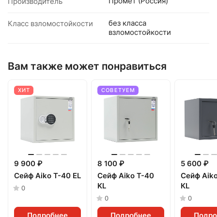
Промет (Россия)
Производитель
без класса
Класс взломостойкости
взломостойкости
Вам также может понравиться
ХИТ
СОВЕТУЕМ
9 900 ₽
8 100 ₽
5 600 ₽
Сейф Aiko Т-40 EL
Сейф Aiko Т-40
Сейф Aik
KL
КL
0
0
0
Подробнее
Подробнее
Подро