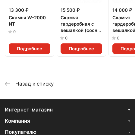
13 300 ₽
15 500 ₽
14 000 ₽
Скамья W-2000
Скамья
Скамья
NT
гардеробная с
гардероб
вешалкой (сосна)
вешалкой
0
2000
1500
0
0
Подробнее
Подробнее
Подро
Назад к списку
Интернет-магазин
Компания
Покупателю