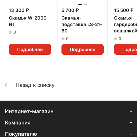
13 300 ₽
5 700 ₽
15 500 ₽
Скамья W-2000
Скамья-
Скамья
NT
подставка LS-21-
гардероб
80
вешалкой
0
2000
0
0
Подробнее
Подробнее
Подро
Назад к списку
Интернет-магазин
Компания
Покупателю