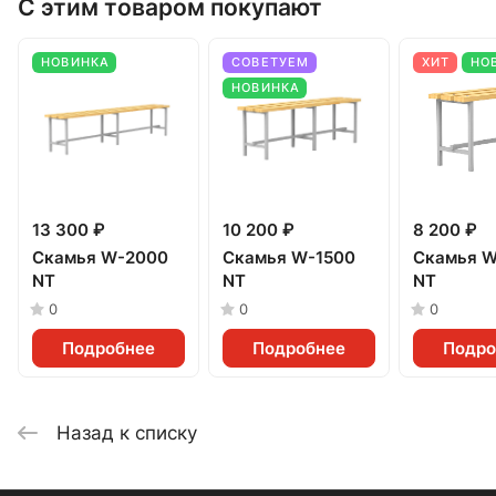
С этим товаром покупают
НОВИНКА
СОВЕТУЕМ
ХИТ
НО
НОВИНКА
13 300 ₽
10 200 ₽
8 200 ₽
Скамья W-2000
Скамья W-1500
Скамья W
NT
NT
NT
0
0
0
Подробнее
Подробнее
Подро
Назад к списку