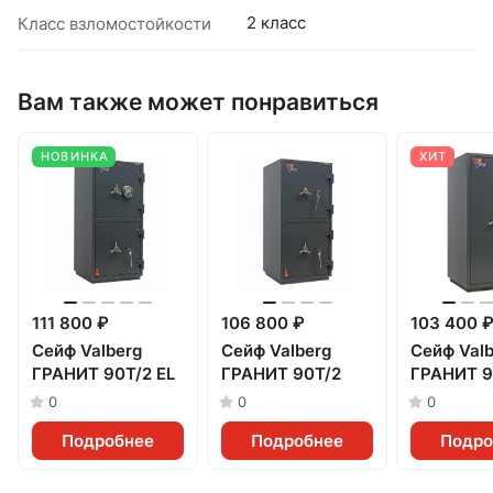
2 класс
Класс взломостойкости
Вам также может понравиться
НОВИНКА
ХИТ
111 800 ₽
106 800 ₽
103 400 ₽
Сейф Valberg
Сейф Valberg
Сейф Valb
ГРАНИТ 90Т/2 EL
ГРАНИТ 90Т/2
ГРАНИТ 9
0
0
0
Подробнее
Подробнее
Подро