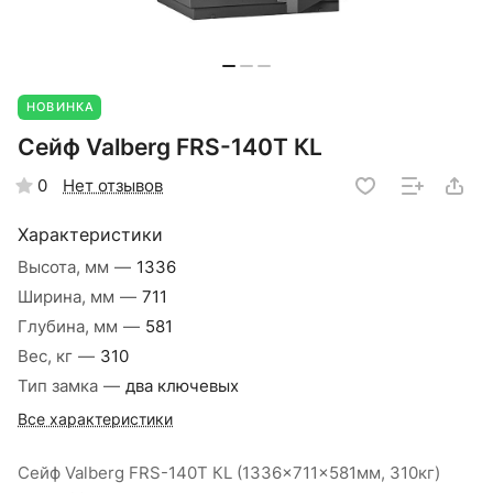
НОВИНКА
Сейф Valberg FRS-140Т КL
Нет отзывов
0
Характеристики
Высота, мм
—
1336
Ширина, мм
—
711
Глубина, мм
—
581
Вес, кг
—
310
Тип замка
—
два ключевых
Все характеристики
Сейф Valberg FRS-140Т КL (1336x711x581мм, 310кг)