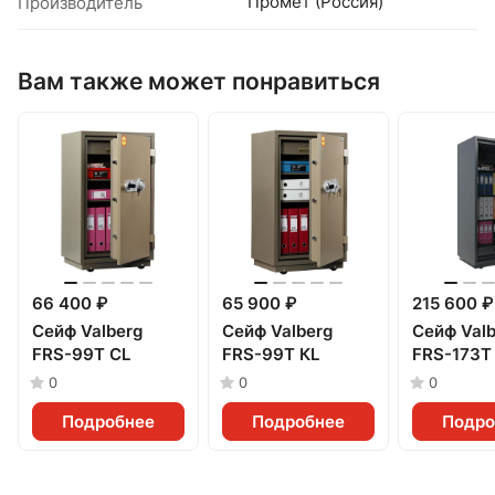
Промет (Россия)
Производитель
Вам также может понравиться
66 400 ₽
65 900 ₽
215 600 ₽
Сейф Valberg
Сейф Valberg
Сейф Valb
FRS-99T СL
FRS-99T КL
FRS-173Т
0
0
0
Подробнее
Подробнее
Подро