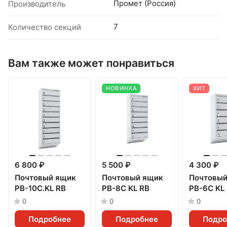
Промет (Россия)
Производитель
7
Количество секций
Вам также может понравиться
НОВИНКА
ХИТ
6 800 ₽
5 500 ₽
4 300 ₽
Почтовый ящик
Почтовый ящик
Почтовый
PB-10C.KL RВ
PB-8C KL RВ
PB-6C KL
0
0
0
Подробнее
Подробнее
Подро