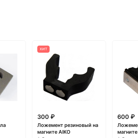
ХИТ
300 ₽
600 ₽
ола
Ложемент резиновый на
Ложемен
магните AIKO
магните