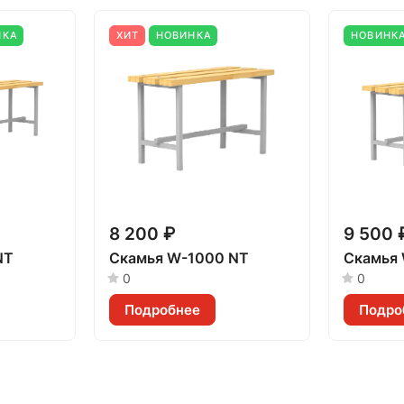
НКА
ХИТ
НОВИНКА
НОВИНК
8 200 ₽
9 500 
NT
Скамья W-1000 NT
Скамья
0
0
Подробнее
Подро