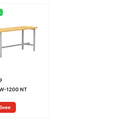
А
₽
 W-1200 NT
бнее