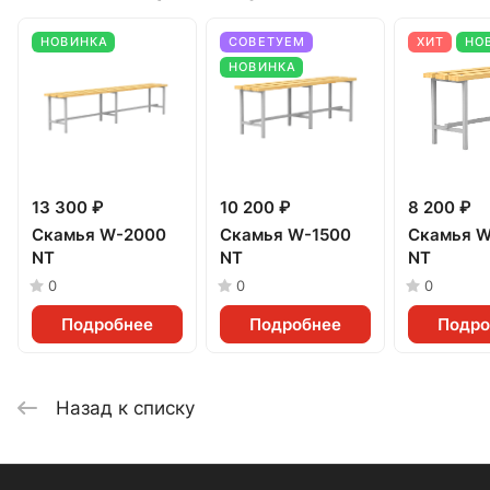
НОВИНКА
СОВЕТУЕМ
ХИТ
НО
НОВИНКА
13 300 ₽
10 200 ₽
8 200 ₽
Скамья W-2000
Скамья W-1500
Скамья W
NT
NT
NT
0
0
0
Подробнее
Подробнее
Подро
Назад к списку