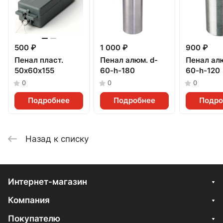
500 ₽
1 000 ₽
900 ₽
Пенал пласт.
Пенал алюм. d-
Пенал алю
50х60х155
60-h-180
60-h-120
0
0
0
Подробнее
Подробнее
Подро
Назад к списку
Интернет-магазин
Компания
Покупателю