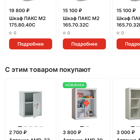
19 800 ₽
15 100 ₽
15 100 ₽
Шкаф ПАКС М2
Шкаф ПАКС М2
Шкаф ПА
175.80.40С
165.70.32С
165.70.3
0
0
0
Подробнее
Подробнее
Подро
С этим товаром покупают
НОВИНКА
2 700 ₽
3 800 ₽
3 000 ₽