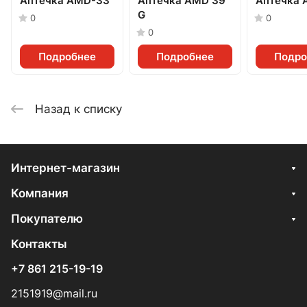
Аптечка AMD-33
Аптечка AMD 39
Аптечка 
G
0
0
0
Подробнее
Подробнее
Подро
Назад к списку
Интернет-магазин
Компания
Покупателю
Контакты
+7 861 215-19-19
2151919@mail.ru