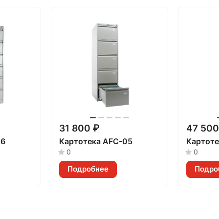
31 800 ₽
47 500
06
Картотека AFС-05
Картоте
0
0
Подробнее
Подро