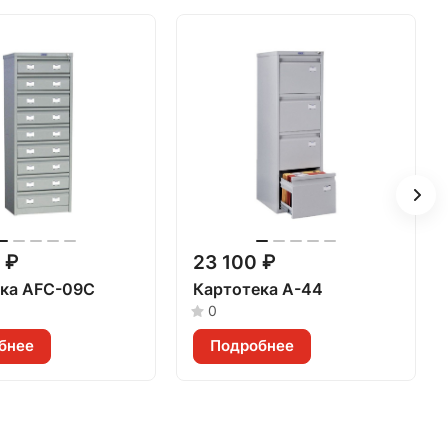
 ₽
23 100 ₽
ка AFC-09C
Картотека А-44
0
бнее
Подробнее