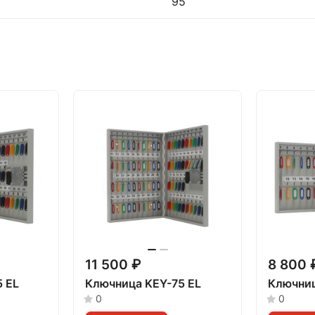
95
11 500 ₽
8 800 
 EL
Ключница KEY-75 EL
Ключниц
0
0