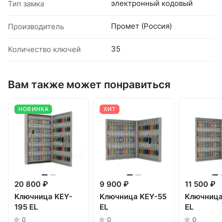
электронный кодовый
Тип замка
Промет (Россия)
Производитель
35
Количество ключей
Вам также может понравиться
НОВИНКА
ХИТ
20 800 ₽
9 900 ₽
11 500 ₽
Ключница KEY-
Ключница KEY-55
Ключница
195 EL
EL
EL
0
0
0