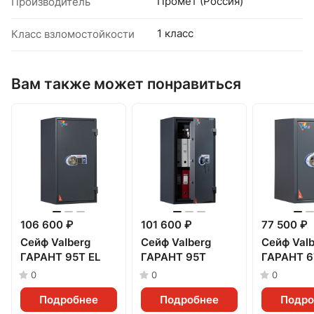
Промет (Россия)
Производитель
1 класс
Класс взломостойкости
Вам также может понравиться
106 600 ₽
101 600 ₽
77 500 ₽
Сейф Valberg
Сейф Valberg
Сейф Valb
ГАРАНТ 95T EL
ГАРАНТ 95T
ГАРАНТ 6
0
0
0
Подробнее
Подробнее
Подро