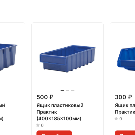
500 ₽
300 ₽
ый
Ящик пластиковый
Ящик п
Практик
Практик
м)
(400x185x100мм)
0
0