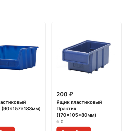
200 ₽
ластиковый
Ящик пластиковый
 (90x157x183мм)
Практик
(170x105x80мм)
0