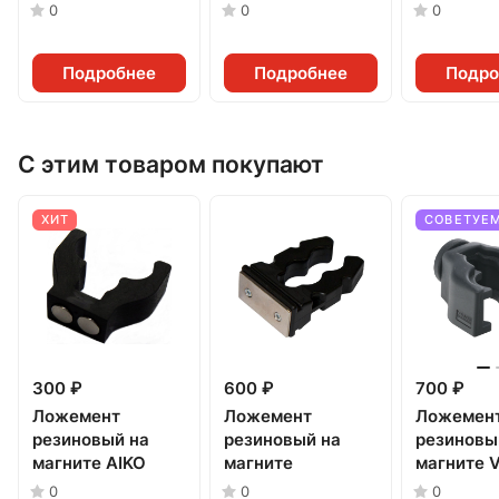
0
0
0
Подробнее
Подробнее
Подро
С этим товаром покупают
ХИТ
СОВЕТУЕ
300 ₽
600 ₽
700 ₽
Ложемент
Ложемент
Ложемен
резиновый на
резиновый на
резиновы
магните AIKO
магните
магните V
0
0
0