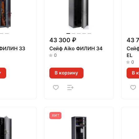
43 300 ₽
43 
 ФИЛИН 33
Сейф Aiko ФИЛИН 34
Сейф
EL
0
0
у
В корзину
В 
ХИТ