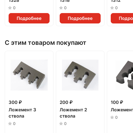
1328
1318
1312
0
0
0
Подробнее
Подробнее
Подро
С этим товаром покупают
300 ₽
200 ₽
100 ₽
Ложемент 3
Ложемент 2
Ложемент
ствола
ствола
0
0
0